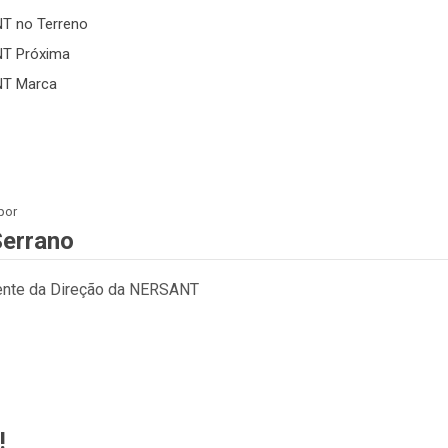
T no Terreno
T Próxima
T Marca
 por
Serrano
ente da Direção da NERSANT
!