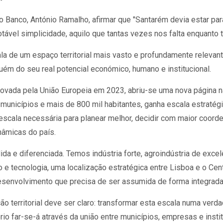
 Banco, António Ramalho, afirmar que "Santarém devia estar par
vel simplicidade, aquilo que tantas vezes nos falta enquanto te
a de um espaço territorial mais vasto e profundamente relevante 
m do seu real potencial económico, humano e institucional.
rovada pela União Europeia em 2023, abriu-se uma nova página n
 municípios e mais de 800 mil habitantes, ganha escala estratég
a escala necessária para planear melhor, decidir com maior coorden
nâmicas do país.
da e diferenciada. Temos indústria forte, agroindústria de exce
 e tecnologia, uma localização estratégica entre Lisboa e o Cent
 desenvolvimento que precisa de ser assumida de forma integrad
ção territorial deve ser claro: transformar esta escala numa verd
rio far-se-á através da união entre municípios, empresas e insti