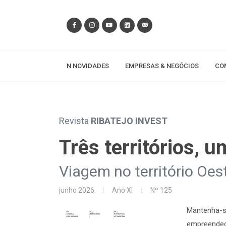
N NOVIDADES
EMPRESAS & NEGÓCIOS
CO
Revista
RIBATEJO INVEST
Três territórios, u
Viagem no território Oes
junho 2026
Ano XI
Nº 125
Mantenha-s
empreended