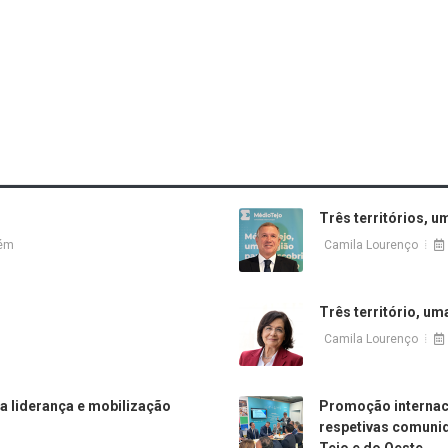
Três territórios, u
Camila Lourenço
rém
Três território, um
Camila Lourenço
a liderança e mobilização
Promoção internac
respetivas comunid