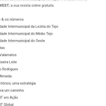
NVEST
, a sua revista online gratuita.
o & os números
ade Intermunicipal da Lezíria do Tejo
ade Intermunicipal do Médio Tejo
ade Intermunicipal do Oeste
stas
 Valamatos
xeira Leite
o Rodrigues
Almeida
ritórios, uma estratégia
ativa um caminho
T em Ação
T Global