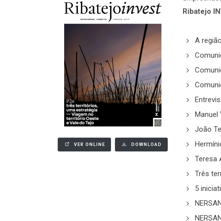
Ribatejo I
A regiã
Comunid
Comunid
Comunid
Entrevi
Manuel
João Tei
Hermíni
VER ONLINE
DOWNLOAD
Teresa 
Três ter
5 inici
NERSAN
NERSAN