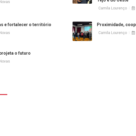
Tejo e do Oeste
 Novas
Camila Lourenço
e fortalecer o território
Proximidade, coop
Camila Lourenço
 Novas
rojeta o futuro
 Novas