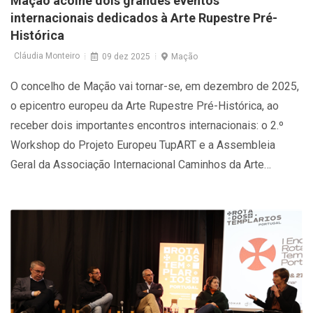
Mação acolhe dois grandes eventos
internacionais dedicados à Arte Rupestre Pré-
Histórica
Cláudia Monteiro
09 dez 2025
Mação
O concelho de Mação vai tornar-se, em dezembro de 2025,
o epicentro europeu da Arte Rupestre Pré-Histórica, ao
receber dois importantes encontros internacionais: o 2.º
Workshop do Projeto Europeu TupART e a Assembleia
Geral da Associação Internacional Caminhos da Arte
Rupestre Pré-Histórica (CARP). Os eventos realizam-se
nos dias 11 e 12 de dezembro, coincidindo com o 25.º
aniversário da descoberta da arte paleolítica do Ocreza.