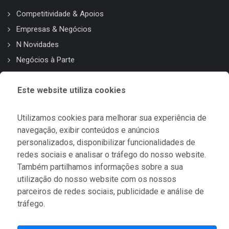
Competitividade & Apoios
Empresas & Negócios
N Novidades
Negócios à Parte
Região & Território
Este website utiliza cookies
OUTRAS INFORMAÇÕES
Utilizamos cookies para melhorar sua experiência de
navegação, exibir conteúdos e anúncios
Revista Ribatejo Invest
personalizados, disponibilizar funcionalidades de
Sobre Nós
redes sociais e analisar o tráfego do nosso website.
Contactos
Também partilhamos informações sobre a sua
Política de Privacidade
utilização do nosso website com os nossos
parceiros de redes sociais, publicidade e análise de
tráfego.