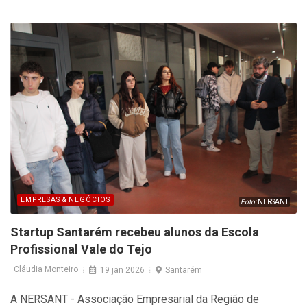
económico regional.
EMPRESAS & NEGÓCIOS
Foto:
NERSANT
Startup Santarém recebeu alunos da Escola
Profissional Vale do Tejo
Cláudia Monteiro
19 jan 2026
Santarém
A NERSANT - Associação Empresarial da Região de