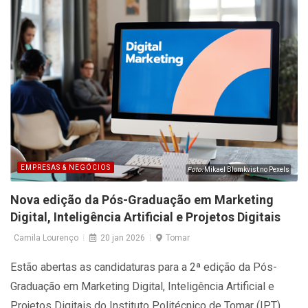
resultados de I&D+I para a economia regional, sendo uma
continuidade dos anteriores programas InovC, InovC 2020 e
InovC+. O projeto tem uma duração de 30 meses e um
investimento total elegível de cerca 4,1 milhões de euros,
cofinanciado a 85% pelo CENTRO 2030, Portugal 2030 e
pela União Europeia, Os Fundos Europeus Mais Próximos
de Si.
EMPRESAS & NEGÓCIOS
Foto:
Mikael Blomkvist no Pexels
Nova edição da Pós-Graduação em Marketing
Digital, Inteligência Artificial e Projetos Digitais
Camila Lourenço
20 jan 2026
Tomar
Estão abertas as candidaturas para a 2ª edição da Pós-
Graduação em Marketing Digital, Inteligência Artificial e
Projetos Digitais do Instituto Politécnico de Tomar (IPT),