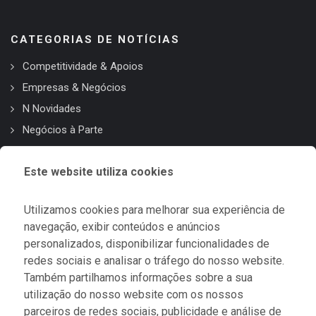
CATEGORIAS DE NOTÍCIAS
Competitividade & Apoios
Empresas & Negócios
N Novidades
Negócios à Parte
Região & Território
Este website utiliza cookies
OUTRAS INFORMAÇÕES
Utilizamos cookies para melhorar sua experiência de
navegação, exibir conteúdos e anúncios
Revista Ribatejo Invest
personalizados, disponibilizar funcionalidades de
Sobre Nós
redes sociais e analisar o tráfego do nosso website.
Contactos
Também partilhamos informações sobre a sua
Política de Privacidade
utilização do nosso website com os nossos
parceiros de redes sociais, publicidade e análise de