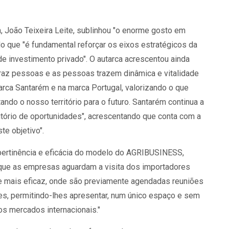
 João Teixeira Leite, sublinhou "o enorme gosto em
o que "é fundamental reforçar os eixos estratégicos da
e investimento privado". O autarca acrescentou ainda
az pessoas e as pessoas trazem dinâmica e vitalidade
arca Santarém e na marca Portugal, valorizando o que
do o nosso território para o futuro. Santarém continua a
ritório de oportunidades", acrescentando que conta com a
e objetivo".
 pertinência e eficácia do modelo do AGRIBUSINESS,
 que as empresas aguardam a visita dos importadores
e mais eficaz, onde são previamente agendadas reuniões
es, permitindo-lhes apresentar, num único espaço e sem
os mercados internacionais."